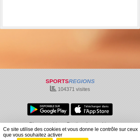
SPORTS
REGIONS
104371
visites
Charte cookies
Gestion des cookies
Ce site utilise des cookies et vous donne le contrôle sur ceux
Informations légales
Signaler un contenu inapproprié
que vous souhaitez activer