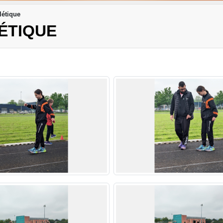
létique
LÉTIQUE