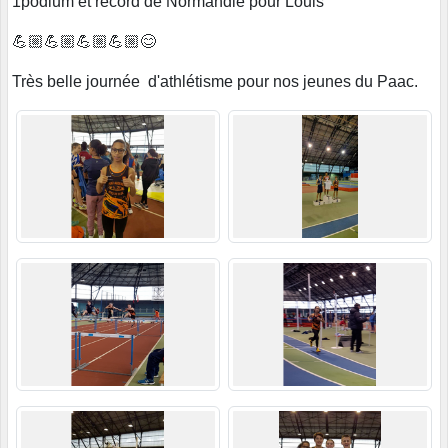
1podium et record de Normandie pour Louis
💪🏼💪🏼💪🏼💪🏼😊
Très belle journée d'athlétisme pour nos jeunes du Paac.