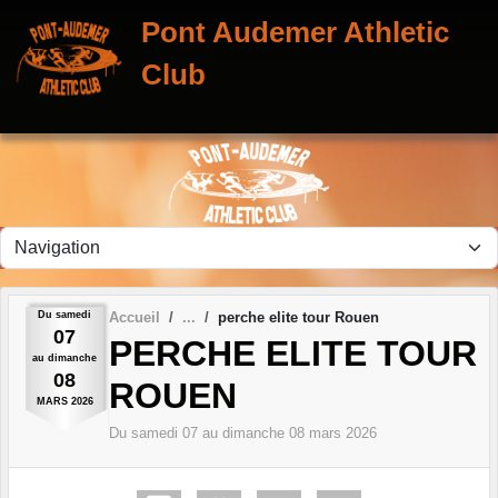
Panneau de gestion des cookies
Pont Audemer Athletic
Club
Du
samedi
Accueil
perche elite tour Rouen
07
PERCHE ELITE TOUR
au
dimanche
08
ROUEN
MARS
2026
Du
samedi
07
au
dimanche
08
mars
2026