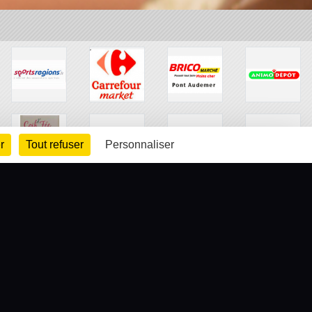
r
Tout refuser
Personnaliser
arte cookies
Gestion des cookies
s légales
Signaler un contenu inapproprié