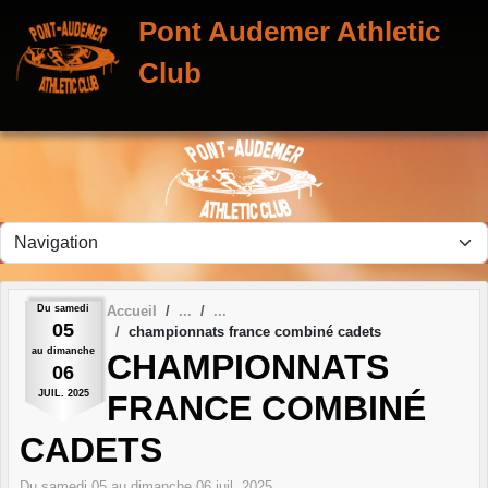
Panneau de gestion des cookies
Pont Audemer Athletic
Club
Du
samedi
Accueil
05
championnats france combiné cadets
au
dimanche
CHAMPIONNATS
06
JUIL.
2025
FRANCE COMBINÉ
CADETS
Du
samedi
05
au
dimanche
06
juil.
2025