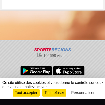
SPORTS
REGIONS
104698
visites
Charte cookies
Gestion des cookies
Ce site utilise des cookies et vous donne le contrôle sur ceux
que vous souhaitez activer
Informations légales
Signaler un contenu inapproprié
Tout accepter
Tout refuser
Personnaliser
Envie de participer ?
Connexion