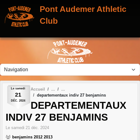
Panneau de gestion des cookies
Pont Audemer Athletic
Club
Le
samedi
Accueil
21
departementaux indiv 27 benjamins
DÉC.
2024
DEPARTEMENTAUX
INDIV 27 BENJAMINS
Le
samedi
21
déc.
2024
benjamins 2012 2013