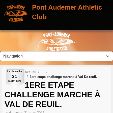
Panneau de gestion des cookies
Pont Audemer Athletic
Club
Le
dimanche
Accueil
31
1ere etape challenge marche à Val De reuil.
MARS
2024
1ERE ETAPE
CHALLENGE MARCHE À
VAL DE REUIL.
Le
dimanche
31
mars
2024