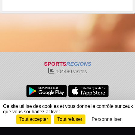
SPORTS
REGIONS
104480
visites
Charte cookies
Gestion des cookies
Ce site utilise des cookies et vous donne le contrôle sur ceux
que vous souhaitez activer
Informations légales
Signaler un contenu inapproprié
Tout accepter
Tout refuser
Personnaliser
Envie de participer ?
Connexion