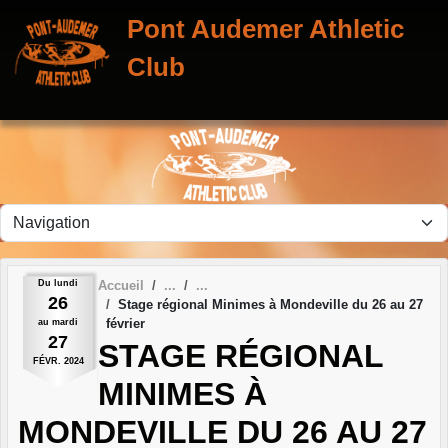
Panneau de gestion des cookies
Pont Audemer Athletic
Club
Du
lundi
Accueil
26
Stage régional Minimes à Mondeville du 26 au 27
février
au
mardi
27
STAGE RÉGIONAL
FÉVR.
2024
MINIMES À
MONDEVILLE DU 26 AU 27