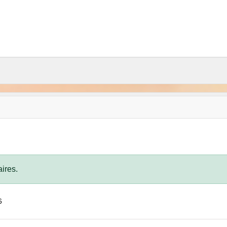
ires.
6