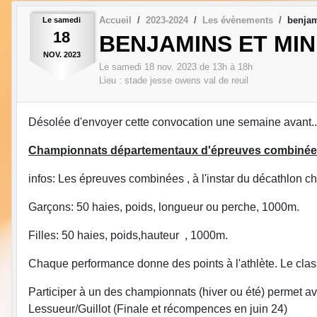
Accueil
2023-2024
Les évènements
benjam
Le
samedi
18
BENJAMINS ET MI
NOV.
2023
Le
samedi
18
nov.
2023
de 13h à 18h
Lieu :
stade jesse owens
val de reuil
Désolée d'envoyer cette convocation une semaine avant... j
Championnats départementaux d'épreuves combinée
infos: Les épreuves combinées , à l'instar du décathlon 
Garçons: 50 haies, poids, longueur ou perche, 1000m.
Filles: 50 haies, poids,hauteur , 1000m.
Chaque performance donne des points à l'athlète. Le clas
Participer à un des championnats (hiver ou été) permet av
Lessueur/Guillot (Finale et récompences en juin 24)