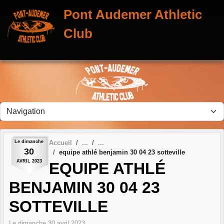
Panneau de gestion des cookies
Pont Audemer Athletic
Club
Le
dimanche
Accueil
30
equipe athlé benjamin 30 04 23 sotteville
AVRIL
2023
EQUIPE ATHLÉ
BENJAMIN 30 04 23
SOTTEVILLE
Le
dimanche
30
avril
2023