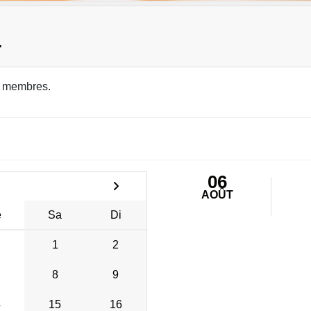
4
 membres.
06
AOÛT
e
Sa
Di
1
2
8
9
4
15
16