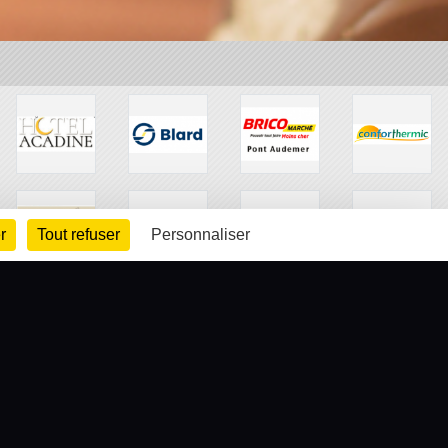
r
Tout refuser
Personnaliser
arte cookies
Gestion des cookies
s légales
Signaler un contenu inapproprié