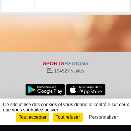
SPORTS
REGIONS
104527
visites
Charte cookies
Gestion des cookies
Ce site utilise des cookies et vous donne le contrôle sur ceux
que vous souhaitez activer
Informations légales
Signaler un contenu inapproprié
Tout accepter
Tout refuser
Personnaliser
Envie de participer ?
Connexion