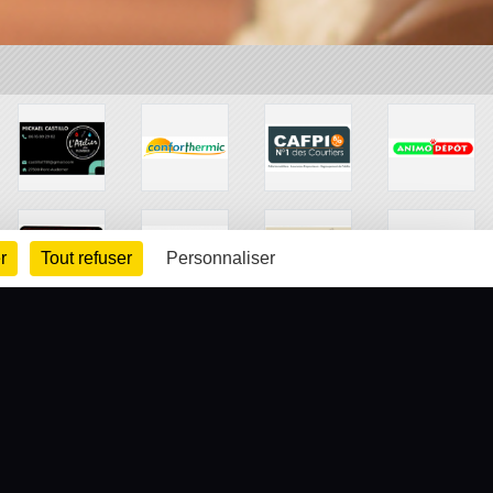
r
Tout refuser
Personnaliser
arte cookies
Gestion des cookies
s légales
Signaler un contenu inapproprié