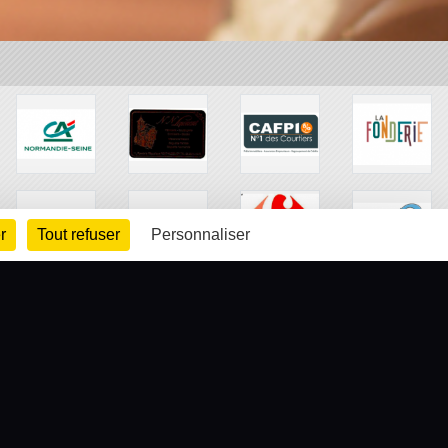
r
Tout refuser
Personnaliser
arte cookies
Gestion des cookies
s légales
Signaler un contenu inapproprié